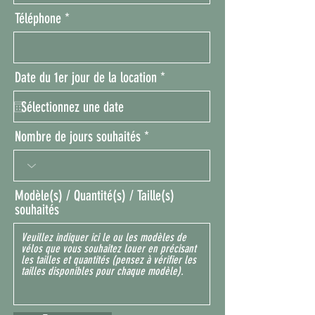
Téléphone
r
Date du 1er jour de la location
*
e
q
u
i
Nombre de jours souhaités
r
e
d
Modèle(s) / Quantité(s) / Taille(s)
souhaités