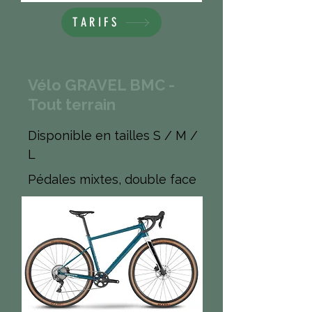
TARIFS
Vélo GRAVEL BMC -
Tout terrain
Disponible en tailles S / M /
L
Pédales mixtes, double face