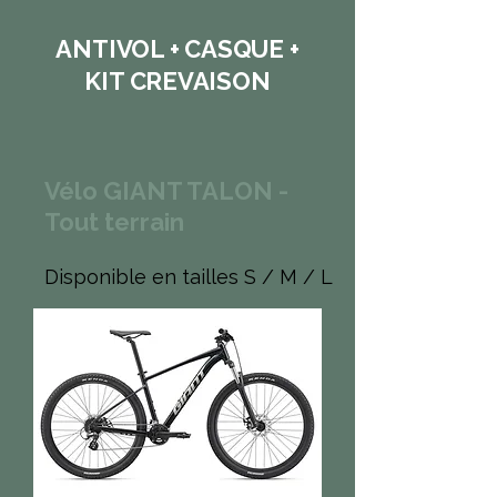
ANTIVOL + CASQUE +
KIT CREVAISON
Vélo GIANT TALON -
Tout terrain
Disponible en tailles S / M / L