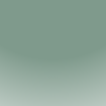
d'Avesnières
, en bordure imméd
Vous y trouverez
un bar-restau
terrasse extérieure,
des héberg
à la semaine ou au mois, ainsi q
Situé dans un emplacement priv
vous offrir une pause bien mér
dans une ambiance conviviale et
Vous êtes cyclotouriste sur la 
incontournable sur votre parco
d'une pause rafraîchissante, d'u