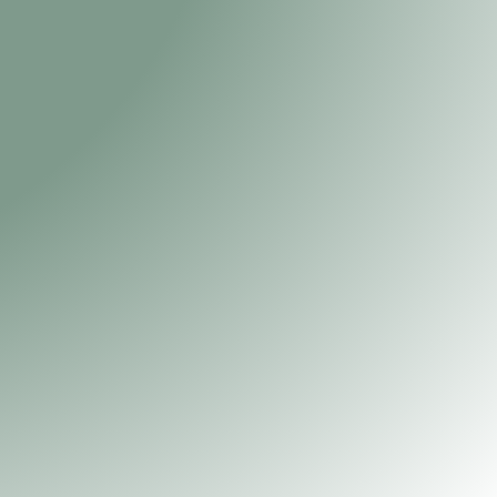
iate du chemin de hallage, à Laval (53).
rant
chaleureux disposant d'une grande
ements
disponibles en location à la nuit,
u'
un service de location de vélos
.
ilégié, Le Ravito est le lieu idéal pour
itée.
Lucie et Charles
vous y accueillent
 familiale.
Vélo Francette ?
Le Ravito est une halte
urs ! Nous vous accueillerons le temps
n déjeuner ou d'une nuit réparatrice.